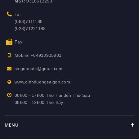
MST:
0310613253
Tel:
(083)7111188
(028)71221188
Fax:
Mobile:
+84913905981
saigonnutri@gmail.com
www.dinhduongsaigon.com
08h00 - 17h00 Thứ Hai đến Thứ Sáu
08h00 - 12h00 Thứ Bẩy
MENU