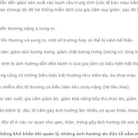
dẫn đến giảm sản xuất các bạch cầu trung tính (các tế bào màu trắng
bào chúng) do đó hệ thống miễn dịch của gia cầm suy giảm, sau đó l
 tổn thương nặng à sưng to.
 tổn thương và sưng to, một số trường hợp có thể bị viêm bể thận.
 sản: giảm sản lượng trứng, giảm chất lượng trứng (mỏng vỏ, lòng tr
n kinh bị ảnh hưởng dẫn đến hành vi của gia cầm có biểu hiện bất t
lông cũng có những biểu hiện bất thường như viêm da, da nhạt màu, 
nhiễm độc tố thường có biểu hiện tiêu chảy nặng (hệ tiêu hóa).
c sản xuất; gia cầm giảm ăn, giảm khả năng hấp thu thức ăn, giảm 
iện bệnh lý: độc tố nấm gây ảnh hưởng lên nhiều cơ quan khác nhau,
 độc tố ở các cơ quan như gan, thận, trứng gây ảnh hưởng tới sức 
những khó khăn khi quản lý những ảnh hưởng do độc tố nấm 