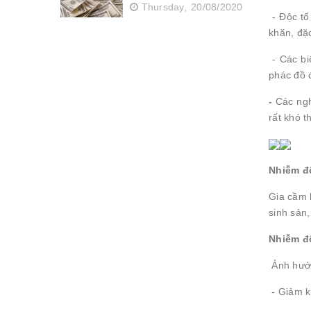
Thursday,
20/08/2020
- Độc tố
khăn, đặ
- Các bi
phác đồ đ
-
Các ngh
rất khó 
Nhiễm đ
Gia cầm 
sinh sản,
Nhiễm đ
Ảnh hưởn
- Giảm k