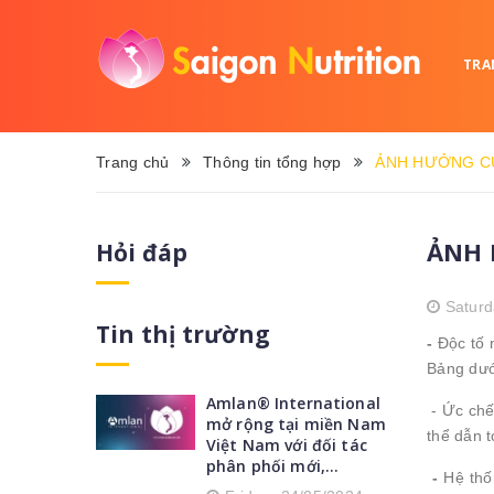
TRA
Trang chủ
Thông tin tổng hợp
ẢNH HƯỞNG CỦ
ẢNH 
Hỏi đáp
Saturd
Tin thị trường
-
Độc tố 
Bảng dướ
Amlan® International
- Ức chế
mở rộng tại miền Nam
thể dẫn t
Việt Nam với đối tác
phân phối mới,...
-
Hệ thốn