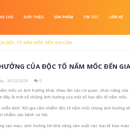
NG CHỦ
GIỚI THIỆU
SẢN PHẨM
TIN TỨC
LIÊN HỆ
A ĐỘC TỐ NẤM MỐC ĐẾN GIA CẦM
HƯỞNG CỦA ĐỘC TỐ NẤM MỐC ĐẾN GI
ay,
30/11/2024
0
nấm mốc có ảnh hưởng khác nhau lên các cơ quan, chức năng của 
i đây là một số những ảnh hưởng của một số loại độc tố nấm mốc:
 miễn dịch: Khi gia cầm nhiễm độc tố nấm mốc chúng ảnh hưởng tớ
ới nhiễm các bệnh cơ hội.
g tạo máu: ảnh hưởng tới khả năng sản xuất các loại tế bào máu 