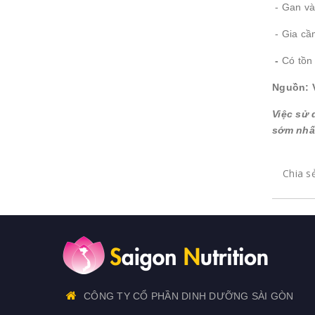
- Gan và
- Gia cầ
-
Có tồn 
Nguồn: 
Việc sử 
sớm nhấ
Chia s
CÔNG TY CỔ PHẦN DINH DƯỠNG SÀI GÒN