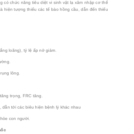
 có chức năng tiêu diệt vi sinh vật lạ xâm nhập cơ thể
à hiện tượng thiếu các tế bào hồng cầu, dẫn đến thiếu
ắng loãng), tỷ lệ ấp nở giảm.
hường.
rụng lông.
tăng trọng, FRC tăng.
 dẫn tới các biêu hiện bệnh lý khác nhau
khỏe con người.
mốc