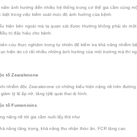
 nấm ảnh hưởng đến nhiều hệ thống trong cơ thể gia cầm cùng một 
c biệt trong việc kiểm soát mức độ ảnh hưởng của bệnh.
ểu hiện bên ngoài mà ta quan sát được thường không phải do một l
iều trị đặc hiệu cho bệnh.
iên cứu thực nghiệm trong tự nhiên để kiểm tra khả năng nhiễm bệ
thực hiện do có rất nhiều những ảnh hưởng của môi trường mà thí ng
ộc tố Zearalenone
khi nhiễm độc Zearalenone có những biểu hiện nặng nề trên đường s
 giảm tỷ lệ ấp nở, tăng tỷlệ quái thai dị hình.
ộc tố Fumonisins
g nặng nề tới gia cầm nuôi lấy thịt như
hả năng tăng trọng, khả năng thu nhận thức ăn, FCR tăng cao.