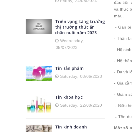
Friday,
24/05/2024
đầu tiên 
và thực 
máu.
Triển vọng tăng trưởng
thị trường thức ăn
- Gan bị
chăn nuôi năm 2023
- Thận bị
Wednesday,
05/07/2023
- Hệ sinh
- Hệ thầ
Tin sản phẩm
- Da và 
Saturday,
03/06/2023
-
Gia cầm 
-
Giảm sứ
Tin khoa học
Saturday,
22/08/2020
-
Biểu h
-
Tồn dư
Tin kinh doanh
Một số 