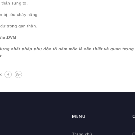
 thận sưng to.
m bị tiêu chảy nặng.
dư trọng gan thận.
VietDVM
dụng chất phấp phụ độc tố nấm mốc là cần thiết và quan trọng.
t
ẻ:
MENU
C
Trang chủ
C