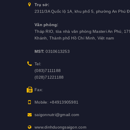
Trụ sở:
2311/3A Quốc lộ 1A, khu phố 5, phường An Phú Đ
Văn phòng:
Tháp RIO, tòa nhà văn phòng Masteri An Phú, 17
Khánh, Thành phố Hồ Chí Minh, Việt nam
MST:
0310613253
Tel:
(083)7111188
(028)71221188
Fax:
Mobile:
+84913905981
saigonnutri@gmail.com
www.dinhduongsaigon.com