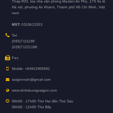
Tháp RIO, tòa nhà văn phòng Masteri An Phú, 179 Xa lộ
Hà nội, phường An Khánh, Thành phố Hồ Chí Minh, Việt
nam
MST:
0310613253
Tel:
(083)7111188
(028)71221188
Fax:
Mobile:
+84913905981
saigonnutri@gmail.com
www.dinhduongsaigon.com
08h00 - 17h00 Thứ Hai đến Thứ Sáu
08h00 - 12h00 Thứ Bẩy