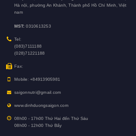
Nhóm acid amin
Hà nội, phường An Khánh, Thành phố Hồ Chí Minh, Việt
nam
Nhóm dầu cọ đỏ
MST:
0310613253
Nhóm chất chống mốc
Tel:
Nhóm chống oxy hóa
(083)7111188
(028)71221188
Nhóm hấp phụ độc tố
Fax:
Mobile:
+84913905981
saigonnutri@gmail.com
www.dinhduongsaigon.com
08h00 - 17h00 Thứ Hai đến Thứ Sáu
08h00 - 12h00 Thứ Bẩy