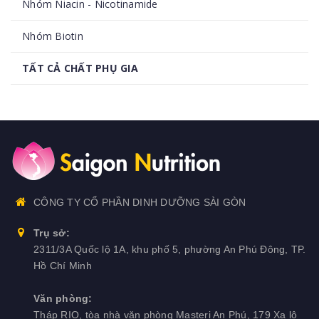
Nhóm Niacin - Nicotinamide
Nhóm Biotin
TẤT CẢ CHẤT PHỤ GIA
Nhóm Enzyme (men tiêu hóa)
Nhóm sắc tố
Nhóm acid béo mạch trung (MCFA)
Nhóm Probiotic (men vi sinh)
CÔNG TY CỔ PHẦN DINH DƯỠNG SÀI GÒN
Nhóm khoáng hữu cơ
Trụ sở:
2311/3A Quốc lộ 1A, khu phố 5, phường An Phú Đông, TP.
Nhóm Beta glucan - Nucleotide
Hồ Chí Minh
Nhóm thảo dược
Văn phòng:
Tháp RIO, tòa nhà văn phòng Masteri An Phú, 179 Xa lộ