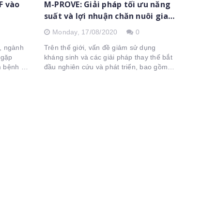
F vào
M-PROVE: Giải pháp tối ưu năng
suất và lợi nhuận chăn nuôi gia
cầm
Monday,
17/08/2020
0
, ngành
Trên thế giới, vấn đề giảm sử dụng
 gặp
kháng sinh và các giải pháp thay thế bắt
m bệnh do
đầu nghiên cứu và phát triển, bao gồm
iêm
enzyme, acid hữu cơ, acid béo chuỗi
 2016,
trung bình, chế phẩm sinh học, prebiotic,
acid hữu...