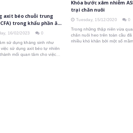
Khóa bước xâm nhiễm AS
trại chăn nuôi
 axit béo chuỗi trung
Tuesday,
15/12/2020
0
MCFA) trong khẩu phần ăn
Trong những thập niên vừa qua
o
day,
16/02/2023
0
chăn nuôi heo trên toàn cầu đã
nhiều khó khăn bởi một số mầ
iảm sử dụng kháng sinh như
vi rút gây tác động kinh tế ngh
 việc sử dụng axit béo tự nhiên
trọng. Gần đây hơn, kể từ năm
 thành mối quan tâm cho việc
ngành...
 sức khỏe đường ruột.