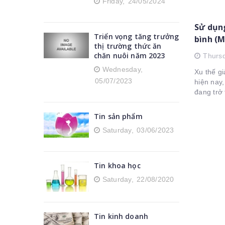
Friday,
24/05/2024
Sử dụng
Triển vọng tăng trưởng
bình (
thị trường thức ăn
cho he
chăn nuôi năm 2023
Thurs
Wednesday,
Xu thế g
05/07/2023
hiện nay,
đang trở
nâng cao
Tin sản phẩm
Saturday,
03/06/2023
Tin khoa học
Saturday,
22/08/2020
Tin kinh doanh