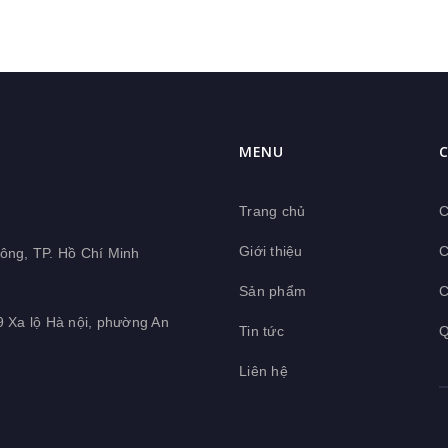
MENU
C
Trang chủ
C
Giới thiệu
C
ông, TP. Hồ Chí Minh
Sản phẩm
C
9 Xa lộ Hà nội, phường An
Tin tức
Q
Liên hệ