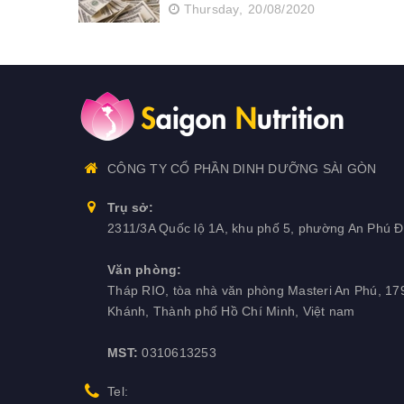
Thursday,
20/08/2020
CÔNG TY CỔ PHẦN DINH DƯỠNG SÀI GÒN
Trụ sở:
2311/3A Quốc lộ 1A, khu phố 5, phường An Phú Đ
Văn phòng:
Tháp RIO, tòa nhà văn phòng Masteri An Phú, 17
Khánh, Thành phố Hồ Chí Minh, Việt nam
MST:
0310613253
Tel: