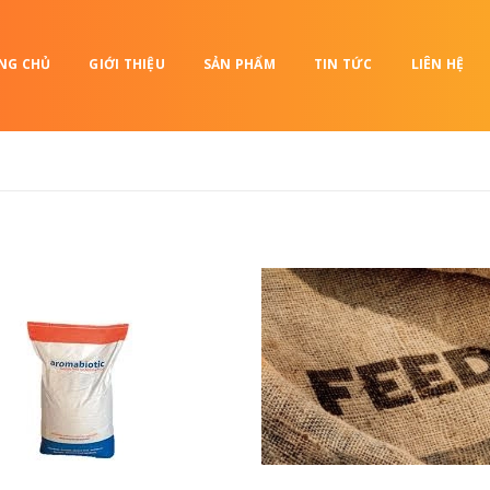
NG CHỦ
GIỚI THIỆU
SẢN PHẨM
TIN TỨC
LIÊN HỆ