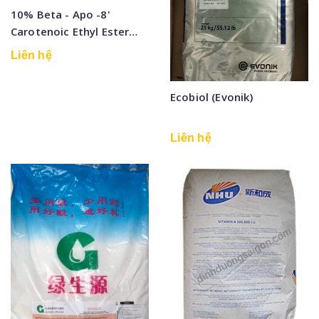
10% Beta - Apo -8'
Carotenoic Ethyl Ester
(Powder)
Liên hệ
Ecobiol (Evonik)
Liên hệ