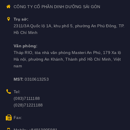
Nhóm Probiotic (men vi sinh)
CÔNG TY CỔ PHẦN DINH DƯỠNG SÀI GÒN
Nhóm khoáng hữu cơ
Trụ sở:
2311/3A Quốc lộ 1A, khu phố 5, phường An Phú Đông, TP.
Nhóm Beta glucan - Nucleotide
Hồ Chí Minh
Nhóm thảo dược
Văn phòng:
Tháp RIO, tòa nhà văn phòng Masteri An Phú, 179 Xa lộ
Nhóm acid amin
Hà nội, phường An Khánh, Thành phố Hồ Chí Minh, Việt
nam
Nhóm dầu cọ đỏ
MST:
0310613253
Nhóm chất chống mốc
Tel:
Nhóm chống oxy hóa
(083)7111188
(028)71221188
Nhóm hấp phụ độc tố
Fax:
Mobile:
+84913905981